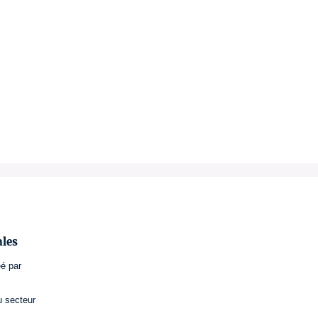
ales
éé par
u secteur